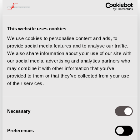
groot stervormig frame dat op zijn beurt weer
verbonden is met een grote hendel om het filter
schoon te kloppen. Het frame zorgt ervoor dat de
capaciteit van het filter ten volle wordt benut. De filters
This website uses cookies
zijn in diverse uitvoeringen leverbaar, afhankelijk van
We use cookies to personalise content and ads, to
de soort afvalstoffen die worden opgezogen. Het zijn
provide social media features and to analyse our traffic.
goede oplossingen voor de gebruiker die daarmee
We also share information about your use of our site with
veilig kan werken. De filters zijn verkrijgbaar voor L- en
our social media, advertising and analytics partners who
M stofklassen.
may combine it with other information that you’ve
provided to them or that they’ve collected from your use
of their services.
Consent
Necessary
Selection
Preferences