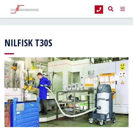
G&T Intern Transport
Producten
Stofzuigers
Industriële stofzuigers
NILFISK T30S