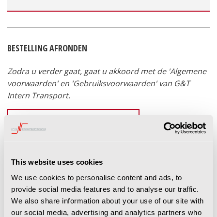
BESTELLING AFRONDEN
Zodra u verder gaat, gaat u akkoord met de 'Algemene
voorwaarden' en 'Gebruiksvoorwaarden' van G&T
Intern Transport.
AKKOORD EN DIRECT AFREKENEN
Verzenden
gratis
This website uses cookies
We use cookies to personalise content and ads, to
Totaal excl. btw
€0,00
provide social media features and to analyse our traffic.
We also share information about your use of our site with
21% btw
€0,00
our social media, advertising and analytics partners who