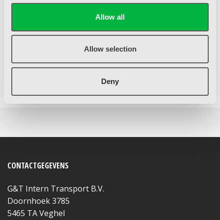
ALGEMENE VOORWAARDEN
Allow all
Allow selection
Deny
BETALINGSVOORWAARDEN
CONTACTGEGEVENS
G&T Intern Transport B.V.
Doornhoek 3785
5465 TA Veghel