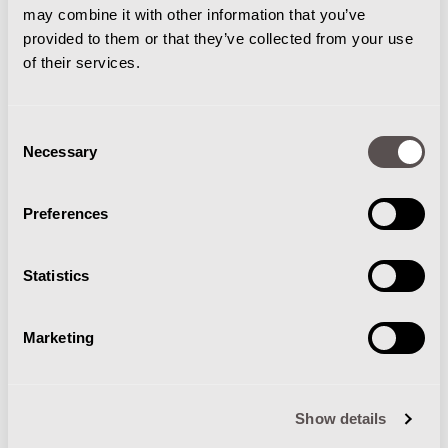
Totaal incl.btw
€0,00
may combine it with other information that you’ve
provided to them or that they’ve collected from your use
of their services.
Consent
PRAKTISCHE INFORMATIE
Necessary
Selection
Preferences
Statistics
GARANTIE & RETOURBELEID
Marketing
Show details