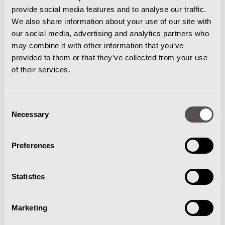
provide social media features and to analyse our traffic.
We also share information about your use of our site with
our social media, advertising and analytics partners who
may combine it with other information that you’ve
provided to them or that they’ve collected from your use
of their services.
Consent
Necessary
WATERTANKS
Selection
Preferences
De watertanks zijn van gerecycled polyetheyleen en
hebben een inhoud van 61 liter. De vuilwatertank is
zeer eenvoudig leeg te maken en ook makkelijk
Statistics
toegankelijk voor het schoon te spoelen alvorens de
machine wordt geparkeerd.
Marketing