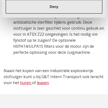
veiligheid.Deze éénfase stofzuiger is geschikt
Deny
voor het opzuigen van droge materialen. Het
innovatieve PullClean systeem reinigt effectief de
antistatische sterfilter tijdens gebruik. Deze
stofzuiger is zeer geschikt voor continu gebuik en
voor in ATEX Z22 omgevingen. Is het nodig om
fijnstof op te zuigen? De optionele
HEPA14/ULPA15 filters voor de motor zijn de
perfecte oplossing voor deze zuigmachine.
Naast het kopen van een Industriële explosievrije
stofzuiger kunt u bij G&T Intern Transport ook terecht
voor het
huren
of
leasen
.