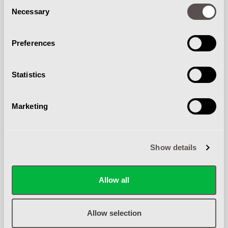
Consent
Reparaties van reinigingmachines worden met
Necessary
Selection
zorg uitgevoerd door onze monteurs met
uitsluitend originele onderdelen.
Preferences
Statistics
Marketing
LEASE
Show details
G&T Intern Transport biedt naast kopen of
Allow all
huren ook verschillende mogelijkheden
reinigingmachines te leasen.
Allow selection