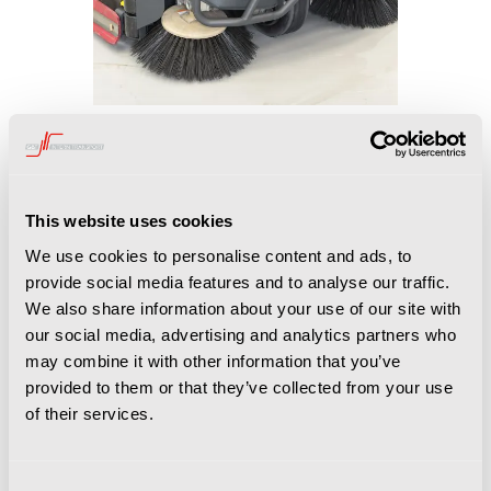
TOEGANG
This website uses cookies
We use cookies to personalise content and ads, to
De NIlfisk SC 6500 heeft een zeer goede toegang tot de
provide social media features and to analyse our traffic.
machine. Met een simpele handeling verwijdert de
We also share information about your use of our site with
gebruiker het zijschot waardoor direct de borstels
our social media, advertising and analytics partners who
bereikbaar zijn. Voor de zuigvoet geld exact hetzelfde.
may combine it with other information that you’ve
Eenvoudig en snel te vervangen.
provided to them or that they’ve collected from your use
of their services.
Consent