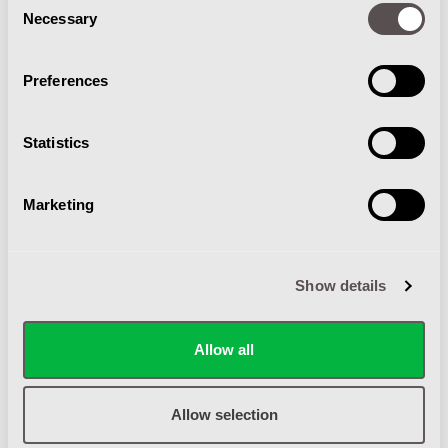
Necessary
Selection
Preferences
Statistics
Marketing
WATERVOORRAAD
Show details
De grote watertanks met een inhoud van 265 liter zijn
Allow all
eenvoudig te vullen en eenvoudig te ledigen. De inhoud
van de schoonwatertank wordt op het display
weergegegeven. Zo blijft de bediener op de hoogte van
Allow selection
de hoeveelheid. De gehele constructie van de