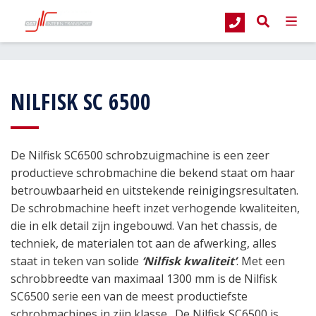
G&T Intern Transport
Producten
Veeg- en schrobmachines
Opzit Sc
NILFISK SC 6500
De Nilfisk SC6500 schrobzuigmachine is een zeer
productieve schrobmachine die bekend staat om haar
betrouwbaarheid en uitstekende reinigingsresultaten.
De schrobmachine heeft inzet verhogende kwaliteiten,
die in elk detail zijn ingebouwd. Van het chassis, de
techniek, de materialen tot aan de afwerking, alles
staat in teken van solide
‘Nilfisk kwaliteit’
. Met een
schrobbreedte van maximaal 1300 mm is de Nilfisk
SC6500 serie een van de meest productiefste
schrobmachines in zijn klasse. De Nilfisk SC6500 is