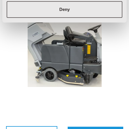
vuilwatertank is kantelbaar zodat de gebruiker met
gemak de laatste restjes vuil verwijdert uit de tank.
Deny